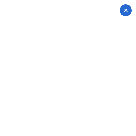
登录平台
✕
标签云列表
按标签聚合浏览相关文章
《三姐妹逆袭》剧情反转，女二号上位